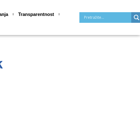
anja
Transparentnost
k