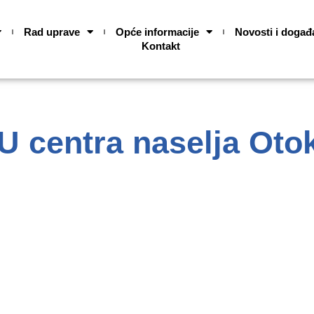
Rad uprave
Opće informacije
Novosti i događ
Kontakt
 centra naselja Oto