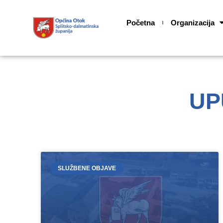
Skip
content
to
Početna
Organizacija
content
UPU
SLUŽBENE OBJAVE