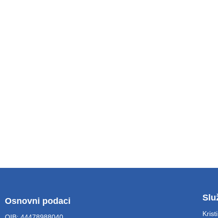
Slu
Osnovni podaci
Krist
OIB: 44478988040