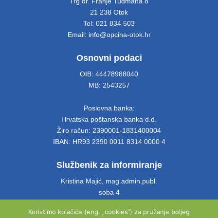
Trg dr. Franje Tuđmana 8
21 238 Otok
Tel: 021 834 503
Email: info@opcina-otok.hr
Osnovni podaci
OIB: 44478988040
MB: 2543257
Poslovna banka:
Hrvatska poštanska banka d.d.
Žiro račun: 2390001-1831400004
IBAN: HR93 2390 0011 8314 0000 4
Službenik za informiranje
Kristina Majić, mag.admin.publ.
soba 4
Tel: 021 661 028
Koristimo kolačiće (eng. „cookies“) za pružanje boljeg
Email: info@opcina-otok.hr