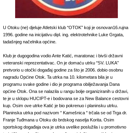
U Otoku (ne) djeluje Atletski klub “OTOK” koji je osnovan16.rujna
1996. godine na inicijativu dipl. ing. elektrotehnike Luke Grgata,
tadašnjeg načelnika općine.
Klub je dugogodina vodio Ante Katić, maratonac i bivši državni
veteranski reprezentativac. On je domaću utrku “SV. LUKA”
pretvorio u otočki događaj godine za što je 2006. dobio osobnu
nagradu Općine Otok. Ta utrka na 10. kilometara bila je u
programu svake godine i dio je programa obilježavanja Dana
općine Otok. Ona se nalazila u rangu bolje organiziranih u državi,
te je u sklopu HUCIPT-e i bodovana se za New Balance cestovni
kup. Osim ove utrke Katić je bio pokrenuo i planinsku utrku.
Planinska utrka pod nazivom “ Kamešnica “ trčala se od Trga dr.
Franje Tuđmana u Otoku do brdskog naselja Korita. Osim
sportskog događaja ova je utrka uvelike poslužila i u promotivno