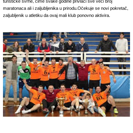
turističke svrhe, čime svake godine privlači sve veći broj
maratonaca ali i zaljubljenika u prirodu.Očekuje se novi pokretač,
zaljubljenik u atletiku da ovaj mali klub ponovno aktivira.