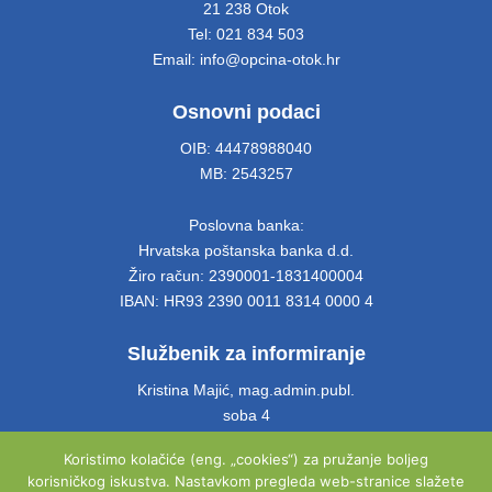
21 238 Otok
Tel: 021 834 503
Email: info@opcina-otok.hr
Osnovni podaci
OIB: 44478988040
MB: 2543257
Poslovna banka:
Hrvatska poštanska banka d.d.
Žiro račun: 2390001-1831400004
IBAN: HR93 2390 0011 8314 0000 4
Službenik za informiranje
Kristina Majić, mag.admin.publ.
soba 4
Tel: 021 661 028
Koristimo kolačiće (eng. „cookies“) za pružanje boljeg
Email: info@opcina-otok.hr
korisničkog iskustva. Nastavkom pregleda web-stranice slažete