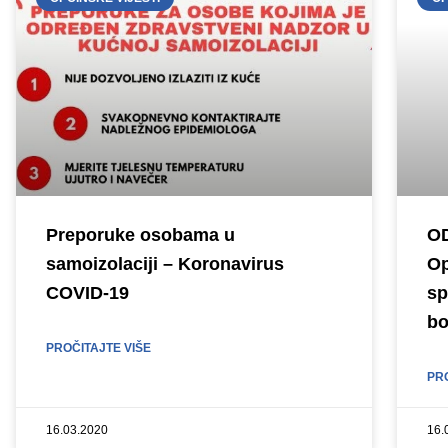
Preporuke osobama u
OD
samoizolaciji – Koronavirus
Op
COVID-19
sp
bo
PROČITAJTE VIŠE
PR
16.03.2020
16.