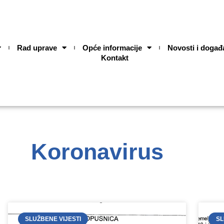
Rad uprave
Opće informacije
Novosti i događ
Kontakt
Koronavirus
SLUŽBENE VIJESTI
SL