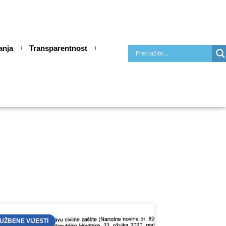
anja
Transparentnost
UŽBENE VIJESTI