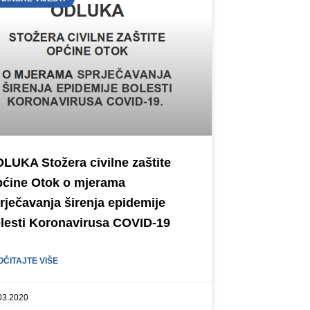
LUKA Stožera civilne zaštite
ćine Otok o mjerama
rječavanja širenja epidemije
lesti Koronavirusa COVID-19
OČITAJTE VIŠE
03.2020