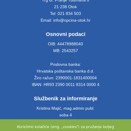
Trg dr. Franje Tuđmana 8
21 238 Otok
Tel: 021 834 503
Email: info@opcina-otok.hr
Osnovni podaci
OIB: 44478988040
MB: 2543257
Poslovna banka:
Hrvatska poštanska banka d.d.
Žiro račun: 2390001-1831400004
IBAN: HR93 2390 0011 8314 0000 4
Službenik za informiranje
Kristina Majić, mag.admin.publ.
soba 4
Tel: 021 661 028
Koristimo kolačiće (eng. „cookies“) za pružanje boljeg
Email: info@opcina-otok.hr