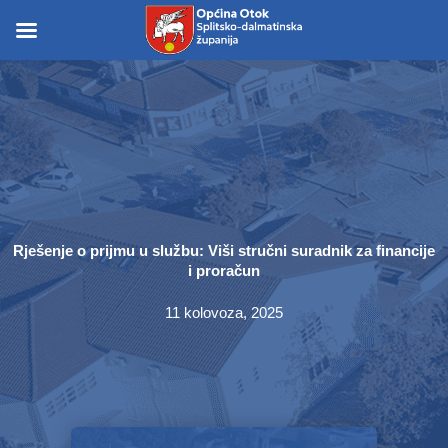
Skip
to
Skip to
content
content
Rješenje o prijmu u službu: Viši stručni suradnik za financije
i proračun
11 kolovoza, 2025