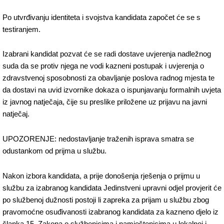
Po utvrđivanju identiteta i svojstva kandidata započet će se s
testiranjem.
Izabrani kandidat pozvat će se radi dostave uvjerenja nadležnog
suda da se protiv njega ne vodi kazneni postupak i uvjerenja o
zdravstvenoj sposobnosti za obavljanje poslova radnog mjesta te
da dostavi na uvid izvornike dokaza o ispunjavanju formalnih uvjeta
iz javnog natječaja, čije su preslike priložene uz prijavu na javni
natječaj.
UPOZORENJE: nedostavljanje traženih isprava smatra se
odustankom od prijma u službu.
Nakon izbora kandidata, a prije donošenja rješenja o prijmu u
službu za izabranog kandidata Jedinstveni upravni odjel provjerit će
po službenoj dužnosti postoji li zapreka za prijam u službu zbog
pravomoćne osuđivanosti izabranog kandidata za kazneno djelo iz
članka 15. Zakona o službenicima i namještenicima u lokalnoj i