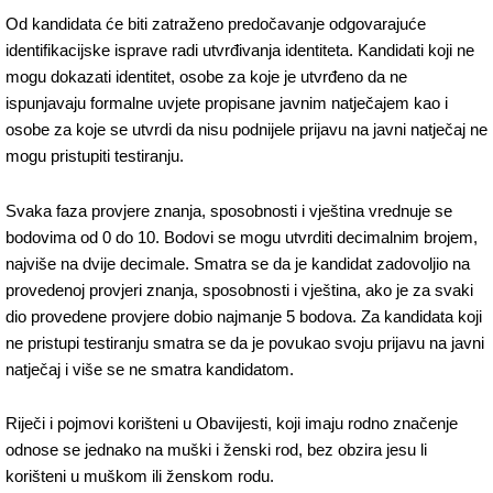
Od kandidata će biti zatraženo predočavanje odgovarajuće
identifikacijske isprave radi utvrđivanja identiteta. Kandidati koji ne
mogu dokazati identitet, osobe za koje je utvrđeno da ne
ispunjavaju formalne uvjete propisane javnim natječajem kao i
osobe za koje se utvrdi da nisu podnijele prijavu na javni natječaj ne
mogu pristupiti testiranju.
Svaka faza provjere znanja, sposobnosti i vještina vrednuje se
bodovima od 0 do 10. Bodovi se mogu utvrditi decimalnim brojem,
najviše na dvije decimale. Smatra se da je kandidat zadovoljio na
provedenoj provjeri znanja, sposobnosti i vještina, ako je za svaki
dio provedene provjere dobio najmanje 5 bodova. Za kandidata koji
ne pristupi testiranju smatra se da je povukao svoju prijavu na javni
natječaj i više se ne smatra kandidatom.
Riječi i pojmovi korišteni u Obavijesti, koji imaju rodno značenje
odnose se jednako na muški i ženski rod, bez obzira jesu li
korišteni u muškom ili ženskom rodu.