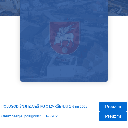
Preuzmi
POLUGODIŠNJI IZVJEŠTAJ O IZVRŠENJU 1-6 mj 2025
Preuzmi
Obrazlozenje_polugodisnji_1-6.2025