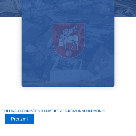
ODLUKA-O-PONISTENJU-NATJECAJA-KOMUNALNI-RADNIK
Preuzmi