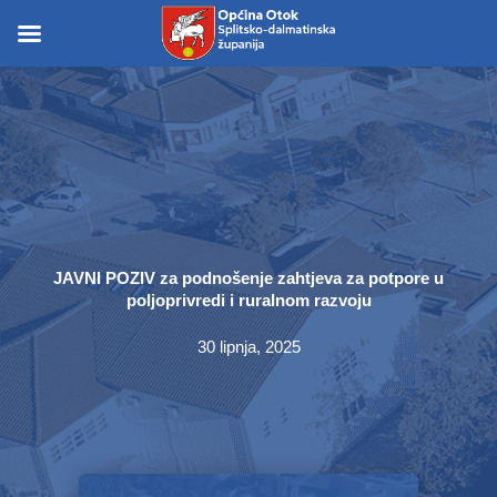
Skip
to
Skip to
content
content
JAVNI POZIV za podnošenje zahtjeva za potpore u
poljoprivredi i ruralnom razvoju
30 lipnja, 2025