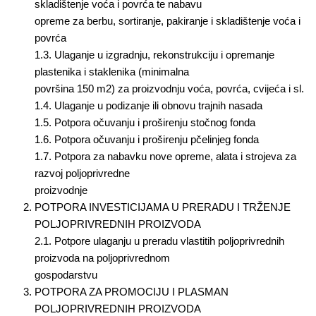
skladištenje voća i povrća te nabavu
opreme za berbu, sortiranje, pakiranje i skladištenje voća i
povrća
1.3. Ulaganje u izgradnju, rekonstrukciju i opremanje
plastenika i staklenika (minimalna
površina 150 m2) za proizvodnju voća, povrća, cvijeća i sl.
1.4. Ulaganje u podizanje ili obnovu trajnih nasada
1.5. Potpora očuvanju i proširenju stočnog fonda
1.6. Potpora očuvanju i proširenju pčelinjeg fonda
1.7. Potpora za nabavku nove opreme, alata i strojeva za
razvoj poljoprivredne
proizvodnje
POTPORA INVESTICIJAMA U PRERADU I TRŽENJE
POLJOPRIVREDNIH PROIZVODA
2.1. Potpore ulaganju u preradu vlastitih poljoprivrednih
proizvoda na poljoprivrednom
gospodarstvu
POTPORA ZA PROMOCIJU I PLASMAN
POLJOPRIVREDNIH PROIZVODA