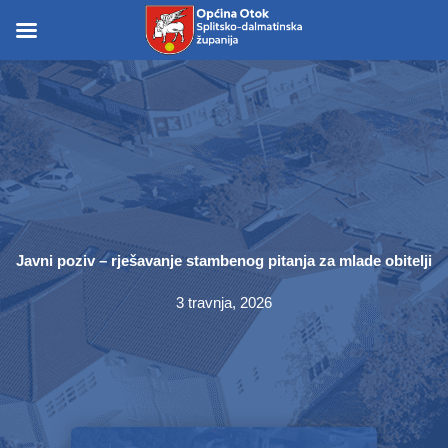
Skip
to
Skip to
content
content
Javni poziv – rješavanje stambenog pitanja za mlade obitelji
3 travnja, 2026