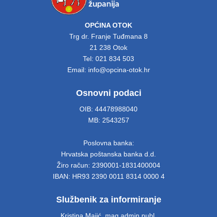
OPĆINA OTOK
Trg dr. Franje Tuđmana 8
21 238 Otok
Tel: 021 834 503
Email: info@opcina-otok.hr
Osnovni podaci
OIB: 44478988040
MB: 2543257
Poslovna banka:
Hrvatska poštanska banka d.d.
Žiro račun: 2390001-1831400004
IBAN: HR93 2390 0011 8314 0000 4
Službenik za informiranje
Kristina Majić, mag.admin.publ.