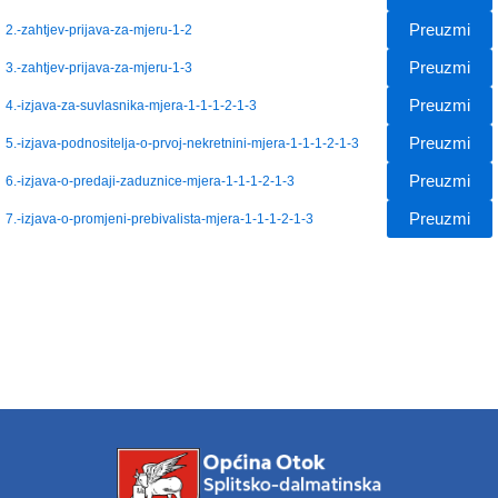
Preuzmi
2.-zahtjev-prijava-za-mjeru-1-2
Preuzmi
3.-zahtjev-prijava-za-mjeru-1-3
Preuzmi
4.-izjava-za-suvlasnika-mjera-1-1-1-2-1-3
Preuzmi
5.-izjava-podnositelja-o-prvoj-nekretnini-mjera-1-1-1-2-1-3
Preuzmi
6.-izjava-o-predaji-zaduznice-mjera-1-1-1-2-1-3
Preuzmi
7.-izjava-o-promjeni-prebivalista-mjera-1-1-1-2-1-3