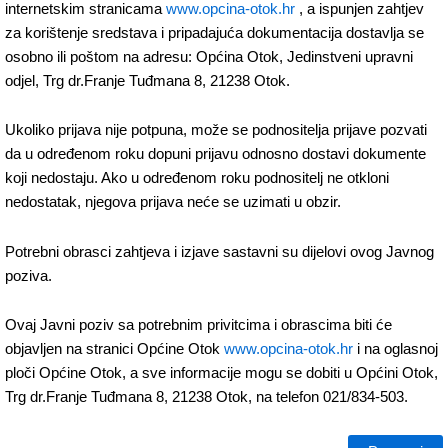
internetskim stranicama
www.opcina-otok.hr
, a ispunjen zahtjev
za korištenje sredstava i pripadajuća dokumentacija dostavlja se
osobno ili poštom na adresu: Općina Otok, Jedinstveni upravni
odjel, Trg dr.Franje Tuđmana 8, 21238 Otok.
Ukoliko prijava nije potpuna, može se podnositelja prijave pozvati
da u određenom roku dopuni prijavu odnosno dostavi dokumente
koji nedostaju. Ako u određenom roku podnositelj ne otkloni
nedostatak, njegova prijava neće se uzimati u obzir.
Potrebni obrasci zahtjeva i izjave sastavni su dijelovi ovog Javnog
poziva.
Ovaj Javni poziv sa potrebnim privitcima i obrascima biti će
objavljen na stranici Općine Otok
www.opcina-otok.hr
i na oglasnoj
ploči Općine Otok, a sve informacije mogu se dobiti u Općini Otok,
Trg dr.Franje Tuđmana 8, 21238 Otok, na telefon 021/834-503.