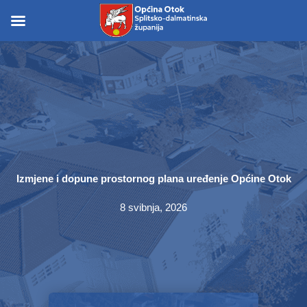
Skip
to
Skip to
content
content
Izmjene i dopune prostornog plana uređenje Općine Otok
8 svibnja, 2026