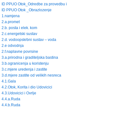
ID PPUO Otok_Odredbe za provedbu i
ID PPUO Otok _Obrazlozenje
1.namjena
2.a.promet
2.b. posta i elek. kom
2.c.energetski sustav
2.d. vodoopskrbni sustav – voda
2.e odvodnja
2.f.naplavne povrsine
3.a.prirodna i graditeljska bastina
3.b.ogranicenja u koristenju
3.c.mjere uredenja i zastite
3.d.mjere zastite od velikih nesreca
4.1.Gala
4.2.Otok, Korita i dio Udovicici
4.3.Udovicici i Ovrlje
4.4.a.Ruda
4.4.b.Ruda