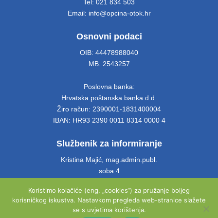
Tel: 021 834 503
Email: info@opcina-otok.hr
Osnovni podaci
OIB: 44478988040
MB: 2543257
Poslovna banka:
Hrvatska poštanska banka d.d.
Žiro račun: 2390001-1831400004
IBAN: HR93 2390 0011 8314 0000 4
Službenik za informiranje
Kristina Majić, mag.admin.publ.
soba 4
Tel: 021 661 028
Koristimo kolačiće (eng. „cookies“) za pružanje boljeg
Email: info@opcina-otok.hr
korisničkog iskustva. Nastavkom pregleda web-stranice slažete
se s uvjetima korištenja.