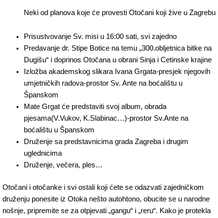
Neki od planova koje će provesti Otočani koji žive u Zagrebu
Prisustvovanje Sv. misi u 16:00 sati, svi zajedno
Predavanje dr. Stipe Botice na temu „300.obljetnica bitke na
Dugišu“ i doprinos Otočana u obrani Sinja i Cetinske krajine
Izložba akademskog slikara Ivana Grgata-presjek njegovih
umjetničkih radova-prostor Sv. Ante na boćalištu u
Španskom
Mate Grgat će predstaviti svoj album, obrada
pjesama(V.Vukov, K.Slabinac…)-prostor Sv.Ante na
boćalištu u Španskom
Druženje sa predstavnicima grada Zagreba i drugim
uglednicima
Druženje, večera, ples…
Otočani i otočanke i svi ostali koji ćete se odazvati zajedničkom
druženju ponesite iz Otoka nešto autohtono, obucite se u narodne
nošnje, pripremite se za otpjevati „gangu“ i „reru“. Kako je protekla