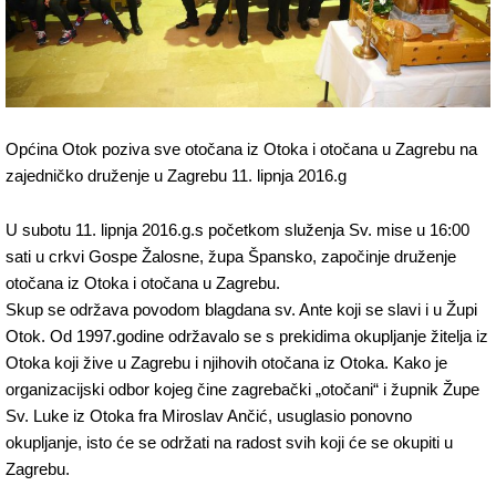
Općina Otok poziva sve otočana iz Otoka i otočana u Zagrebu na
zajedničko druženje u Zagrebu 11. lipnja 2016.g
U subotu 11. lipnja 2016.g.s početkom služenja Sv. mise u 16:00
sati u crkvi Gospe Žalosne, župa Špansko, započinje druženje
otočana iz Otoka i otočana u Zagrebu.
Skup se održava povodom blagdana sv. Ante koji se slavi i u Župi
Otok. Od 1997.godine održavalo se s prekidima okupljanje žitelja iz
Otoka koji žive u Zagrebu i njihovih otočana iz Otoka. Kako je
organizacijski odbor kojeg čine zagrebački „otočani“ i župnik Župe
Sv. Luke iz Otoka fra Miroslav Ančić, usuglasio ponovno
okupljanje, isto će se održati na radost svih koji će se okupiti u
Zagrebu.