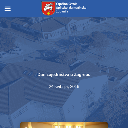
Skip
to
Skip to
content
content
Dan zajedništva u Zagrebu
24 svibnja, 2016