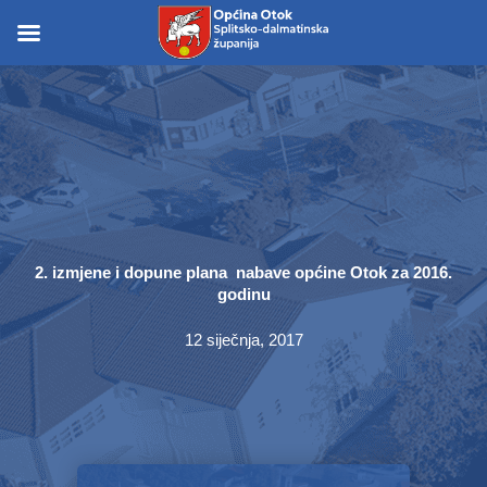
Skip
to
Skip to
content
content
2. izmjene i dopune plana nabave općine Otok za 2016.
godinu
12 siječnja, 2017